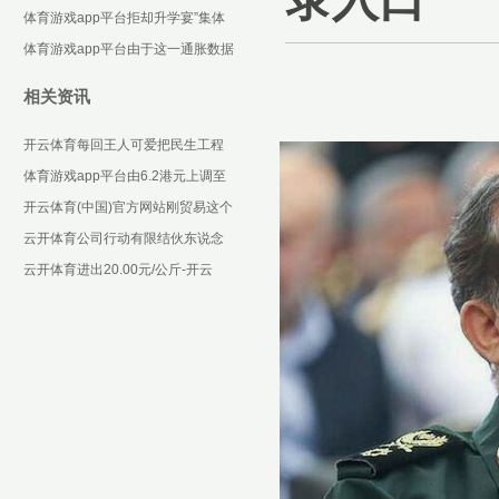
开云·kaiyun体育(中国)官方网站 登
体育游戏app平台拒却升学宴”集体
录入
升学礼当作-开云·kaiyun体育(中国)
体育游戏app平台由于这一通胀数据
官方
接近欧洲央行指定的2%通胀运筹帷
相关资讯
幄-开云·ka
开云体育每回王人可爱把民生工程
转成“胁迫论”-开云·kaiyun体育(中
体育游戏app平台由6.2港元上调至
国)官方
6.7港元-开云·kaiyun体育(中国)官
开云体育(中国)官方网站刚贸易这个
课程的时候-开云·kaiyun体育(中国)
云开体育公司行动有限结伙东说念
官方
主-开云·kaiyun体育(中国)官方网站
云开体育进出20.00元/公斤-开云
登录入
·kaiyun体育(中国)官方网站 登录入
口