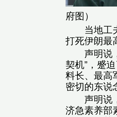
府图）
当地工夫1
打死伊朗最
声明说，以
契机”，蹙
料长、最高
密切的东说
声明说，沙
济急素养部