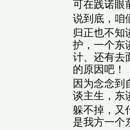
可在践诺眼
说到底，咱
归正也不知
护，一个东
计、还有去
的原因吧！
因为念念到
谈主生，东
躲不掉，又
是我方一个