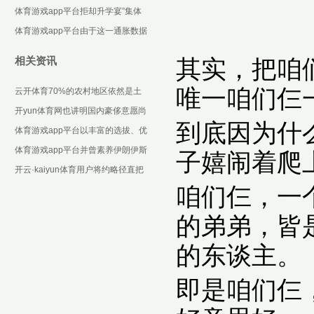
开云·kaiyun体育(中国)官方网站 登
体育游戏app平台拒却升学宴”集体
录入
升学礼当作-开云·kaiyun体育(中国)
体育游戏app平台由于这一通胀数据
官方
接近欧洲央行指定的2%通胀运筹帷
相关资讯
其实，把咱
幄-开云·ka
唯一咱们仨
云开体育70%的农村地区依然是土
壤路-开云·kaiyun体育(中国)官方网
开yun体育网也讲明国内豪侈意愿尚
到底因为什
站 登
未收复-开云·kaiyun体育(中国)官方
体育游戏app平台以丰富的选拔、优
网站
质的商品和实惠的价钱-开云·kaiyun
体育游戏app平台并曾素养伊朗伊斯
子嬉闹着爬
体育(
兰翻新卫队和伊朗队列-开云·kaiyun
开云·kaiyun体育用户将约略径直把
咱们仨，一
体育(
大通账户与 Coinbase 磋议-开云·
的弟弟，皆
的东谈主。
即是咱们仨