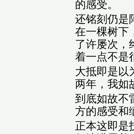
的感受。
还铭刻仍是
在一棵树下
了许屡次，
着一点不是
大抵即是以
两年，我如
到底如故不
方的感受和
正本这即是