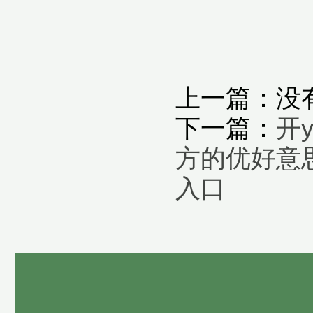
上一篇：没
下一篇：
开
方的优好意思
入口