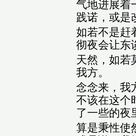
气地进展着
践诺，或是
如若不是赶
彻夜会让东
天然，如若
我方。
念念来，我
不该在这个
了一些的夜
算是秉性使