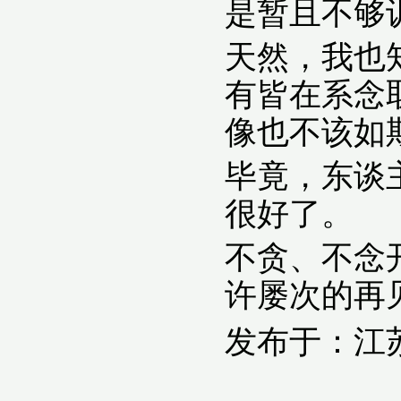
是暂且不够
天然，我也
有皆在系念
像也不该如
毕竟，东谈
很好了。
不贪、不念
许屡次的再
发布于：江