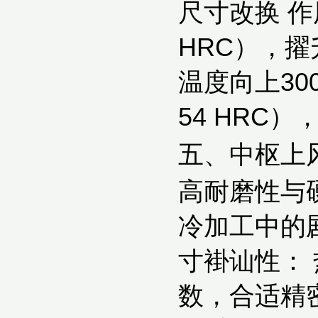
尺寸改换 作
HRC），擢
温度向上30
54 HRC
五、中枢上
高耐磨性与硬
冷加工中的
寸褂讪性：
数，合适精