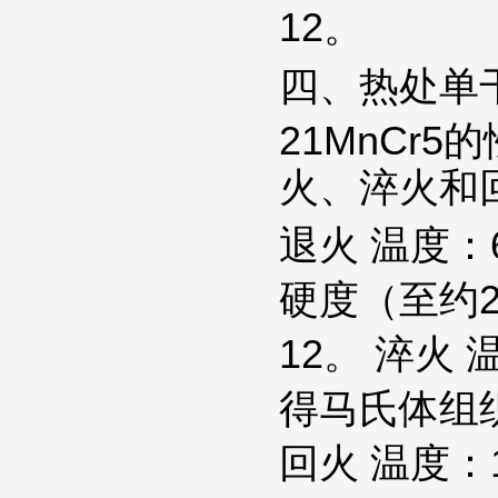
12。
四、热处单
21MnCr
火、淬火和
退火 温度：
硬度（至约2
12。 淬火 
得马氏体组织
回火 温度：