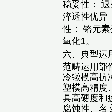
稳妥性： 退
淬透性优异
性： 铬元
氧化1。
六、典型运
范畴运用部
冷镦模高抗
塑模高精度
具高硬度和
腐蚀性、名