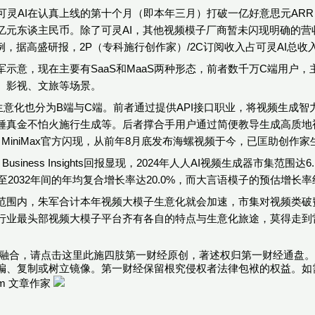
现可灵AI在认真上线的第十个月（即本年三月）打破一亿好意思元AR
亿元东谈主民币。除了可灵AI，其他视频模子厂商暂未闪现明确的营
例，据高盛研报，2P（专科施行创作家）/2C订阅收入占可灵AI总收入的7
军示意，现在主要有SaaS和MaaS两种形态，前者数千万C端用户
、影视、文旅等场景。
模子生意化也分为B端与C端。前者通过提供API接口职业，将视频生
锤真金不怕火施行生成等。后者撑合手用户通过简便教导生成高质地
MiniMax官方闪现，从前年8月底发布海螺视频于今，已匡助创作家
e Business Insights回报显现，2024年人人AI视频生成器市集范围
至2032年间的年均复合增长率达20.0%，而大言语模子的预估增长率约
范围内，朱军合计本年视频大模子生意化就会加速，市集对视频类破
行业最头部视频大模子平台齐有各自的特点与生意化旅途，莫得走到雷
白融合，请点击这里此施四肢第一财经原创，著述权归第一财经通盘
编、复制或树立镜像。第一财经保留根究侵权者法律包袱的权益。如
.com 文章作家