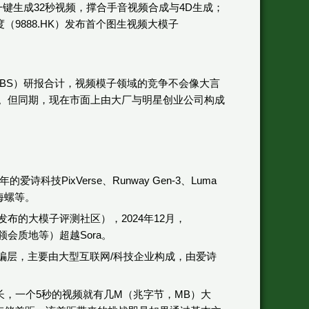
一键生成32秒视频，撑合手音视频合成与4D生成；
百度（9888.HK）发布首个图生视频大模子
UBS）研报合计，视频模子领域的竞争不会像大言
。但同期，现在市面上由大厂与明星创业公司构成
技PixVerse、Runway Gen-3、Luma
x海螺等。
发布的大模子评测社区），2024年12月，
、领会质地等）超越Sora。
骗层，主要由大型互联网/科技企业构成，由爱诗
长，一个5秒的视频就有几M（兆字节，MB）大