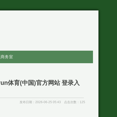
员商务室
yun体育(中国)官方网站 登录入
发布日期：2026-06-25 05:43 点击次数：125