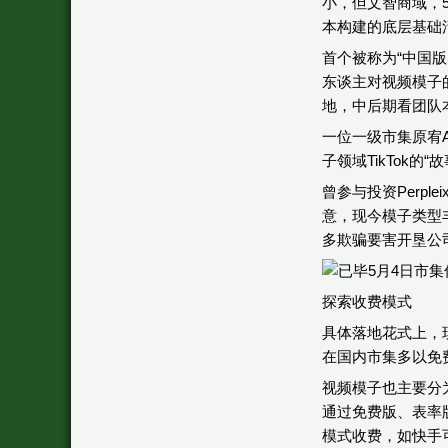
小，但文智商域，
本构建的底层基础
首个被称为“中国
东谈主对视频模子
地，中后期看团队
一位一级市集原宥
子领域TikTok
曾参与投资Perplei
意，现今模子类型
多欺骗要害开垦公
探索收费模式
具体落地花式上，
在国内市集多以免
视频模子也主要分为
通过免费版、表率
模式收费，如快手