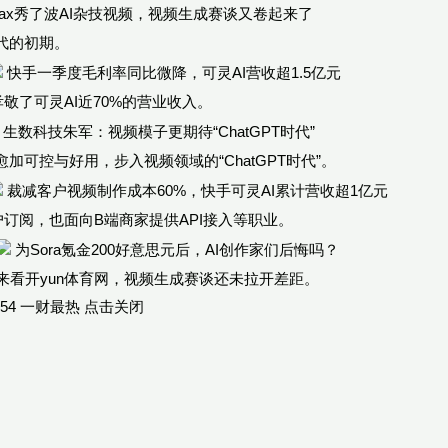
iMax秀了波AI杂技视频，视频生成赛谈又卷起来了
代的初期。
快手一季度毛利率同比微降，可灵AI营收超1.5亿元
敬了可灵AI近70%的营业收入。
生数科技朱军：视频模子更期待“ChatGPT时代”
加可控与好用，步入视频领域的“ChatGPT时代”。
裁减客户视频制作成本60%，快手可灵AI累计营收超1亿元
户订阅，也面向B端商家提供API接入等职业。
为Sora氪金200好意思元后，AI创作家们后悔吗？
a来看开yun体育网，视频生成赛谈还未拉开差距。
 10:54 一财最热 点击关闭