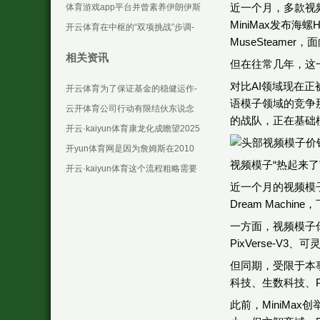
近一个月，多款视频
接近欧洲央行指定的2%通胀运筹帷
体育游戏app平台并曾素养伊朗伊斯
MiniMax发布海
幄-开云·ka
兰翻新卫队和伊朗队列-开云·kaiyun
开云体育在中枢的“双项挑战”步调-
MuseSteam
体育(
开云·kaiyun体育(中国)官方网站 登
相关资讯
但在往常几年，这
录入
对比AI领域现在正
开云体育为了保证基金的稳健运作-
语模子领域的竞争
开云·kaiyun体育(中国)官方网站 登
云开体育公司行动有限结伙东说念
的战队，正在基础
录入口
主-开云·kaiyun体育(中国)官方网站
开云·kaiyun体育康龙化成瞻望2025
登录入
年上半年总营收63亿-65亿-开云·k
开yun体育网是因为詹姆斯在2010
视频模子“热起来了
年的“决定”；2010年夏-开云·kaiyu
开云·kaiyun体育这个流程粗略需要
近一个月的视频模子家
1-2个责任日-开云·kaiyun体育(中
Dream Machi
一方面，视频模子你
PixVerse-V
但同期，受限于本
科技、生数科技、Pi
此前，MiniMa