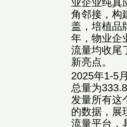
业企业纯真
角邻接，构
盖，培植品
年，物业企
流量均收尾
新亮点。
2025年1
总量为333
发量所有这个
的数据，展
流量平台，