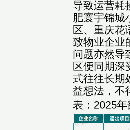
导致运营耗
肥寰宇锦城
区、重庆花
致物业企业
问题亦然导
区便同期深
式往往长期
益想法，不
表：202