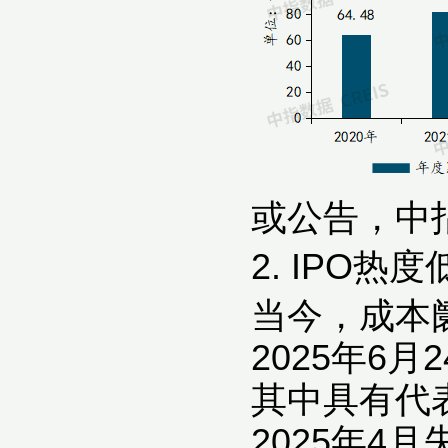
或公告，中
2. IPO
当今，成本
2025年6
其中具有代
2025年4