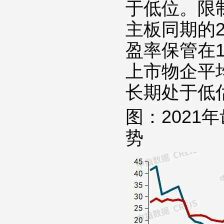
于低位。限制
主板同期的2
盈率保管在1
上市物企平
长期处于低
图：2021
势