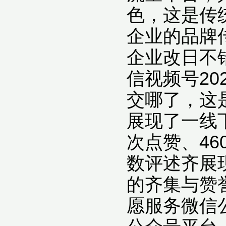
色，这是传
企业的品牌
企业改日不
信视频号2
交哪了，这
展现了一线
次点赞、46
数评述齐展
的齐集与赞
愿服务微信