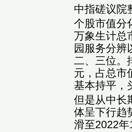
中指磋议院
个股市值分化
万象生计总市
园服务分辨以
二、三位。排
元，占总市值
基本持平，
但是从中长
体呈下行趋势
滑至2022