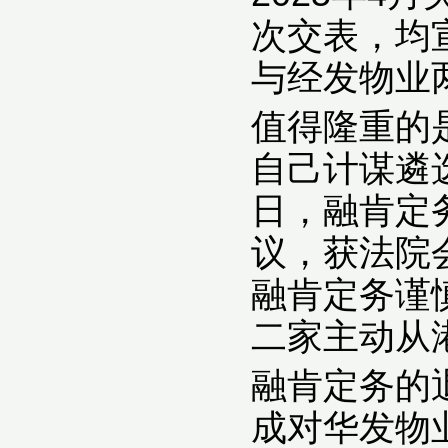
次交表，均
与经发物业
值得隆重的
自己计谋遴选
日，融肯定
议，获法院会
融肯定务谨
二家主动从
融肯定务的
成对华发物