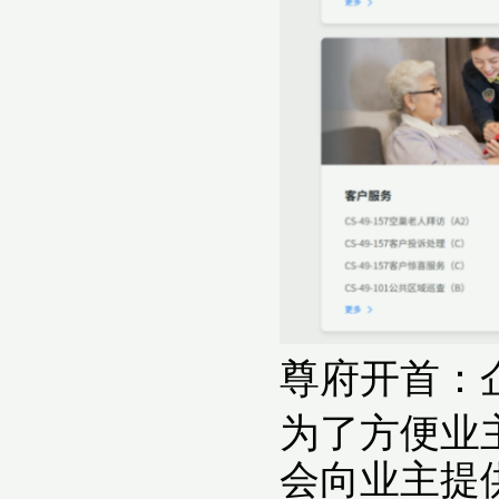
尊府开首：
为了方便业
会向业主提