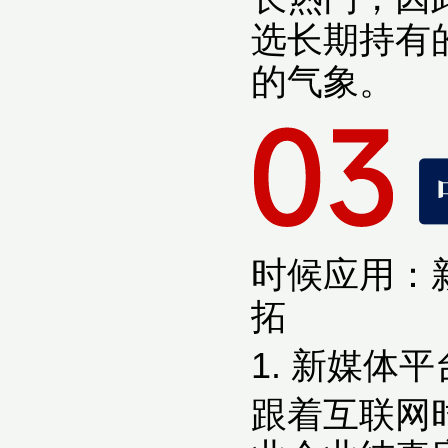
选长期持有
的气象。
时候应用：
拓
1. 新媒
跟着互联网