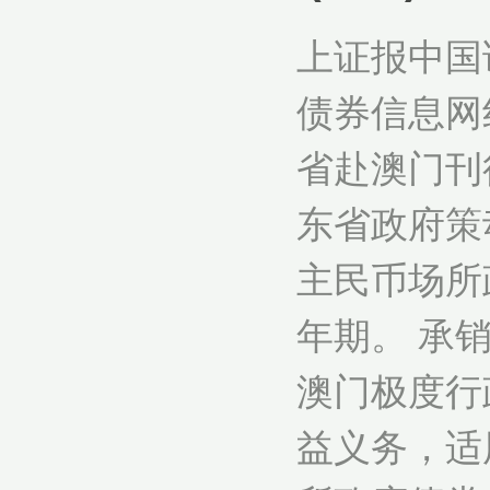
上证报中国
债券信息网
省赴澳门刊
东省政府策
主民币场所
年期。 承
澳门极度行
益义务，适