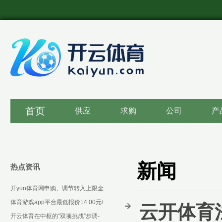
首页
供应
求购
公司
产
新闻
热点资讯
开yun体育网申购、调节转入上限金
额为100.0万元-开云·kaiyun体育(中
体育游戏app平台最低报价14.00元/
云开体育
公斤-开云·kaiyun体育(中国)官方
开云体育在中枢的“双项挑战”步调-