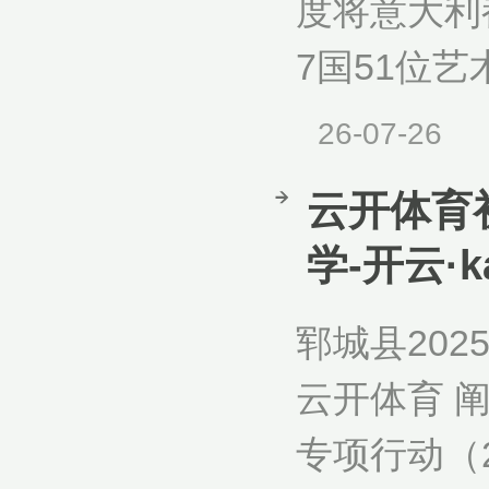
度将意大利
7国51位艺
26-07-26
云开体育
学-开云·
郓城县20
云开体育 
专项行动（2