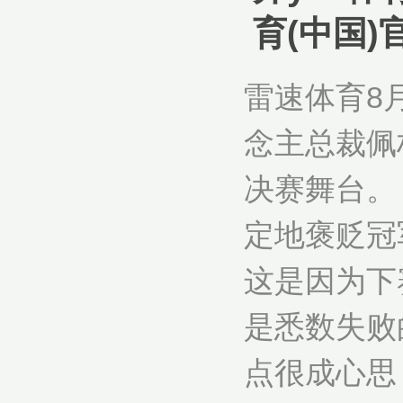
育(中国)
雷速体育8
念主总裁佩
决赛舞台。
定地褒贬冠
这是因为下
是悉数失败
点很成心思