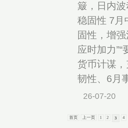
簸，日内波
稳固性 7
固性，增强
应时加力”
货币计谋，
韧性、6月事
26-07-20
首页
上一页
1
2
4
3