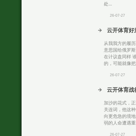
处...
26-07-27
云开体育好意
从我我方的履历
意思国给俄罗斯
在计议盘同样 
的，可能就像把版
26-07-27
云开体育战役
加沙的花式，正
关连词，他这种
向更危急的境地
弱的人命遭遇重
26-07-27