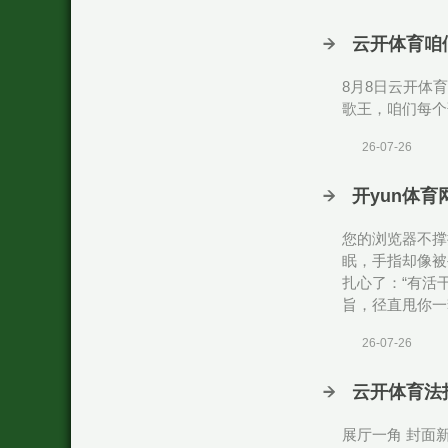
云开体育咱们
8月8日云开体
歌王，咱们每个
26-07-26
开yun体育
您的浏览器不撑
眠，手指却像被
扎心了：“有活
旨，径直甩你一
26-07-26
云开体育法托
展厅一角 封面