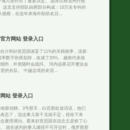
平壤方面作出了重要决定。 据库尔斯克州行政
 这支支持部队由两部分构成：10万名专科的
规模，在连年来海外助助名目...
)官方网站 登录入口
本合计和好意思国谈妥了11%的关税税率，连新
率数字班师划掉，改成了20%。 越南代表就
倒闭，外资随时会战抖。 河内连夜召开蹙迫会
的长队。 中越边境的友谊...
方网站 登录入口
没啥新动静。3号那天，白宫那处放话说，他们
也表态了，说这事儿靠干戈搞不定，得坐下来
念念襄理调治。看来好意思国东说念主是铁了心
。 就在谈判的事儿缠得不可开交时，俄罗斯那