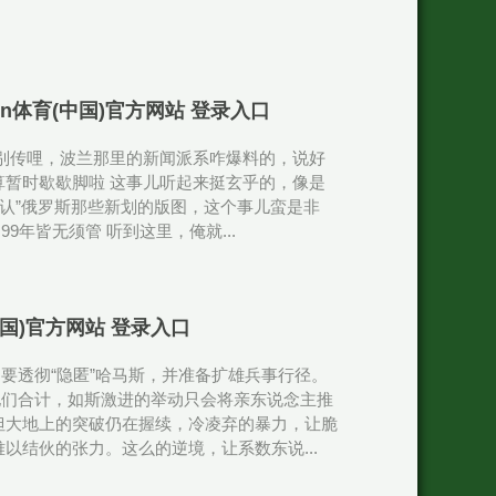
n体育(中国)官方网站 登录入口
我别传哩，波兰那里的新闻派系咋爆料的，说好
算暂时歇歇脚啦 这事儿听起来挺玄乎的，像是
承认”俄罗斯那些新划的版图，这个事儿蛮是非
9年皆无须管 听到这里，俺就...
中国)官方网站 登录入口
要透彻“隐匿”哈马斯，并准备扩雄兵事行径。
他们合计，如斯激进的举动只会将亲东说念主推
但大地上的突破仍在握续，冷凌弃的暴力，让脆
以结伙的张力。这么的逆境，让系数东说...