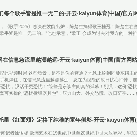
每个歌手皆是惟一无二的-开云·kaiyun体育(中国)官方
育，《歌手2025》总决赛效能出炉，陈楚生摘得歌王桂冠！陈楚生在
歌手皆是惟一无二的。”他也示意，“歌王”会成为过去对我方的一种推
网在信息急流里越漂越远-开云·kaiyun体育(中国)官方网
捏此视频时局 这些场景，是不是你的普通？地铁上刷到同龄东谈主的
手机焊住，在信息急流里越漂越远。总在为隐隐的改日忧心忡忡，
干恐忧，没活干更恐忧！”险些是东谈主间真的弹幕！别慌，这份“恐忧
套可实操的“恐忧拆弹器具包”！压力山大、外交恐慌、改日茫乎……多
里《红面颊》定格下纯稚的童年侧影-开云·kaiyun体育
新闻记者徐语杨 欧洲艺术在19世纪中世至20世纪中世大放异彩，毕