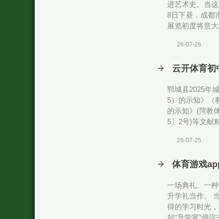
进艺术史。当这
8日下昼，成都
展览初度将意大
26-07-26
云开体育初中
郓城县2025
5）的示知》（
的示知》(菏教体
5〕2号)等文献
26-07-25
体育游戏ap
一场典礼、一种
升学礼当作。 
得的学习时光，
却“升学宴”倡