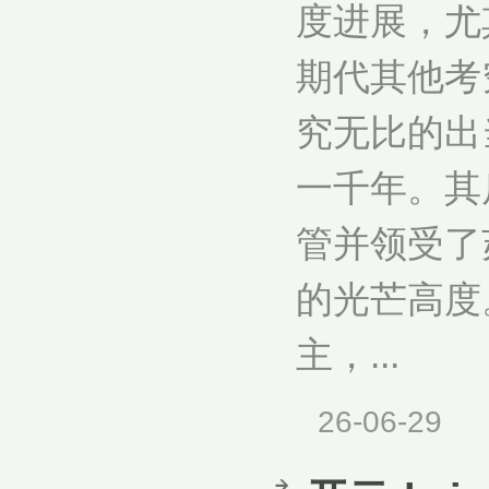
度进展，尤
期代其他考
究无比的出
一千年。其
管并领受了
的光芒高度
主，...
26-06-29