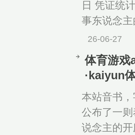
日 凭证统
事东说念主的
26-06-27
体育游戏a
·kaiy
本站音书，
公布了一则
说念主的开