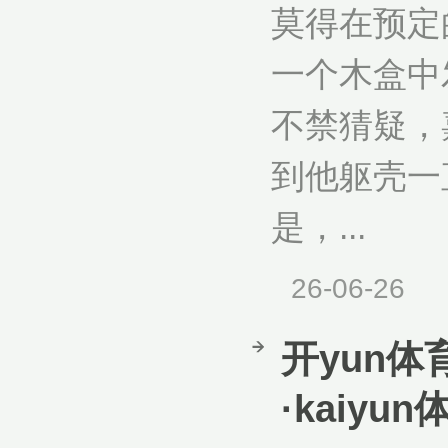
莫得在预定
一个木盒中
不禁猜疑，
到他躯壳一
是，...
26-06-26
开yun
·kaiy