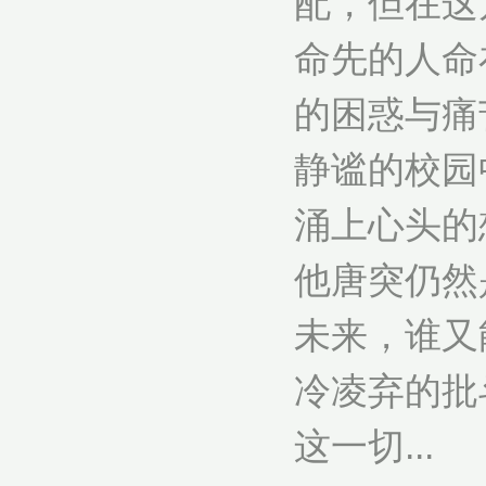
配，但在这
命先的人命
的困惑与痛
静谧的校园
涌上心头的
他唐突仍然
未来，谁又
冷凌弃的批
这一切...