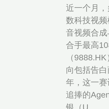
近一个月，
数科技视频
音视频合成与4
合手最高1
（9888.
向包括告白
年，这一赛
追捧的Ag
银（U...