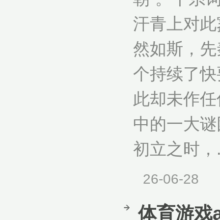
汗青上对此
然如斯，先
个持续了快
此却未作任
中的一大谜
初立之时，..
26-06-28
体育游戏