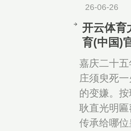
26-06-26
开云体育尤
育(中国)
嘉庆二十五
庄须臾死一
的变嫌。按
耿直光明匾
传承给哪位