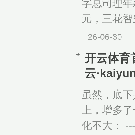
字总司理年薪
元，三花智空
26-06-30
开云体育
云·kai
虽然，底下
上，增多了
化不大： 